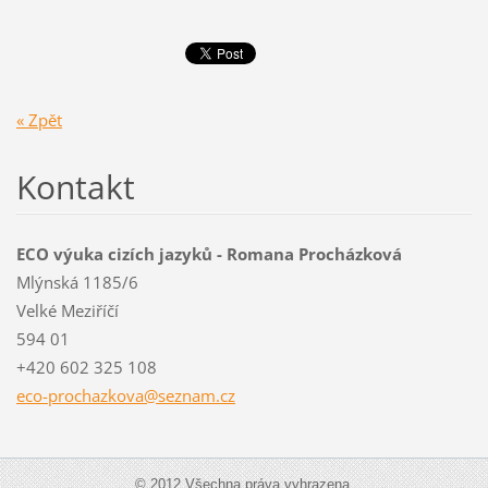
« Zpět
Kontakt
ECO výuka cizích jazyků - Romana Procházková
Mlýnská 1185/6
Velké Meziříčí
594 01
+420 602 325 108
eco-proc
hazkova@
seznam.c
z
© 2012 Všechna práva vyhrazena.