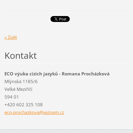
« Zpět
Kontakt
ECO výuka cizích jazyků - Romana Procházková
Mlýnská 1185/6
Velké Meziříčí
594 01
+420 602 325 108
eco-proc
hazkova@
seznam.c
z