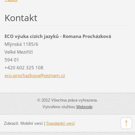
Kontakt
ECO výuka cizích jazyků - Romana Procházková
Mlýnská 1185/6
Velké Meziříčí
594 01
+420 602 325 108
eco-proc
hazkova@
seznam.c
z
© 2012 Všechna práva vyhrazena.
Vytvořeno službou
Webnode
Zobrazit:
Mobilní verzi
|
Standardní verzi