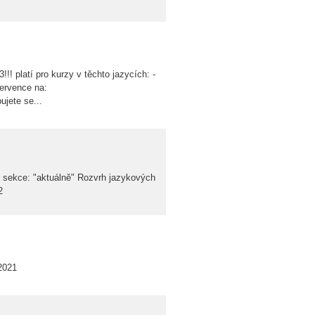
!! platí pro kurzy v těchto jazycích: -
července na:
ujete se...
iz sekce: "aktuálně" Rozvrh jazykových
022
 2021