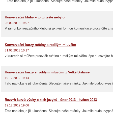
Tato nabídka je již ukončená. Sledujte naše stránky. Jakmile budou vyps
Konverzační kluby – to tu ještě nebylo
08.03.2013 19:07
V rámci konverzačního klubu si aktivní formou komunikace procvičíte znal
Konverzační kurzy ruštiny s rodilým mluvčím
31.01.2013 10:17
v kurzech si můžete procvičit ruštinu s rodilým mluvčím lépe si osvojíte 
Konverzační kurzy s rodilým mluvčím z Velké Británie
19.12.2012 19:14
Tato nabídka je již ukončená. Sledujte naše stránky. Jakmile budou vyps
Rozvrh kurzů výuky cizích jazyků - únor 2013 - květen 2013
19.12.2012 19:06
Tato nabídka je již ukončená. Sledujte naše stránky. Jakmile budou vyps