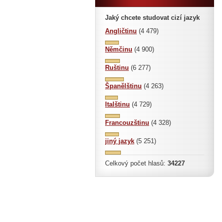
Jaký chcete studovat cizí jazyk
Angličtinu
(4 479)
Němčinu
(4 900)
Ruštinu
(6 277)
Španělštinu
(4 263)
Italštinu
(4 729)
Francouzštinu
(4 328)
jiný jazyk
(5 251)
Celkový počet hlasů:
34227