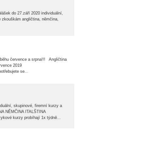
lášek do 27.září 2020 individuální,
ke zkouškám angličtina, němčina,
ůběhu července a srpna!!! Angličtina
ervence 2019
otřebujete se...
duální, skupinové, firemní kurzy a
ČTINA NĚMČINA ITALŠTINA
vé kurzy probíhají 1x týdně...