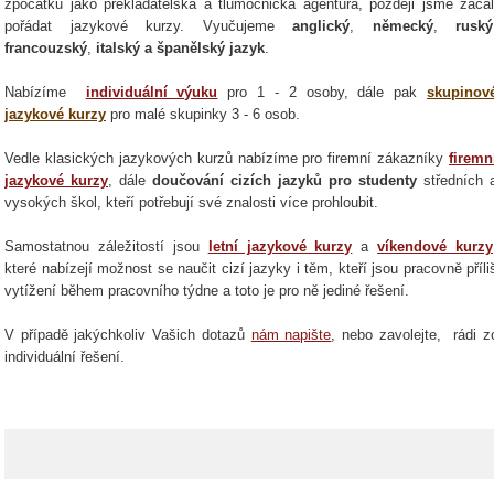
zpočátku jako překladatelská a tlumočnická agentura, později jsme začal
pořádat jazykové kurzy. Vyučujeme
anglický
,
německý
,
ruský
francouzský
,
italský a
španělský jazyk
.
Nabízíme
individuální výuku
pro 1 - 2 osoby, dále pak
skupinov
jazykové kurzy
pro malé skupinky 3 - 6 osob.
Vedle klasických jazykových kurzů nabízíme pro firemní zákazníky
firemn
jazykové kurzy
, dále
doučování cizích jazyků pro studenty
středních 
vysokých škol, kteří potřebují své znalosti více prohloubit.
Samostatnou záležitostí jsou
letní jazykové kurzy
a
víkendové kurzy
které nabízejí možnost se naučit cizí jazyky i těm, kteří jsou pracovně příli
vytížení během pracovního týdne a toto je pro ně jediné řešení.
V případě jakýchkoliv Vašich dotazů
nám napište
, nebo zavolejte, rádi
individuální řešení.