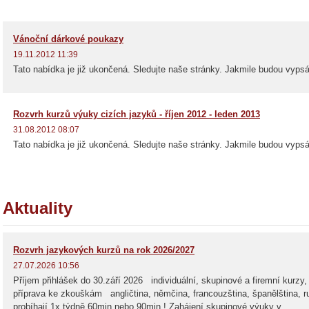
Vánoční dárkové poukazy
19.11.2012 11:39
Tato nabídka je již ukončená. Sledujte naše stránky. Jakmile budou vyps
Rozvrh kurzů výuky cizích jazyků - říjen 2012 - leden 2013
31.08.2012 08:07
Tato nabídka je již ukončená. Sledujte naše stránky. Jakmile budou vyps
Aktuality
Rozvrh jazykových kurzů na rok 2026/2027
27.07.2026 10:56
Příjem přihlášek do 30.září 2026 individuální, skupinové a firemní kurzy,
příprava ke zkouškám angličtina, němčina, francouzština, španělština, r
probíhají 1x týdně 60min nebo 90min ! Zahájení skupinové výuky v...