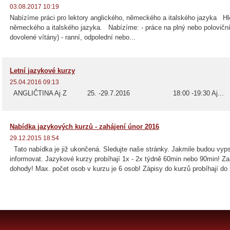
03.08.2017 10:19
Nabízíme práci pro lektory anglického, německého a italského jazyka H
německého a italského jazyka. Nabízíme: - práce na plný nebo polovičn
dovolené vítány) - ranní, odpolední nebo...
Letní jazykové kurzy
25.04.2016 09:13
ANGLIČTINA Aj Z 25. -29.7.2016 18:00 -19:30 Aj...
Nabídka jazykových kurzů - zahájení únor 2016
29.12.2015 18:54
Tato nabídka je již ukončená. Sledujte naše stránky. Jakmile budou vy
informovat. Jazykové kurzy probíhají 1x - 2x týdně 60min nebo 90min! Za
dohody! Max. počet osob v kurzu je 6 osob! Zápisy do kurzů probíhají do 2