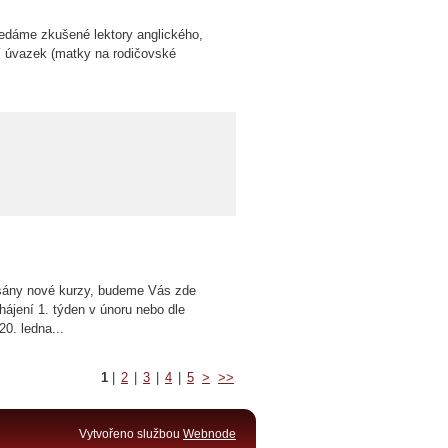
ledáme zkušené lektory anglického,
í úvazek (matky na rodičovské
psány nové kurzy, budeme Vás zde
hájení 1. týden v únoru nebo dle
0. ledna...
1
|
2
|
3
|
4
|
5
>
>>
Vytvořeno službou
Webnode