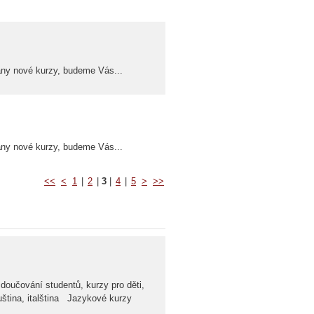
ány nové kurzy, budeme Vás...
ány nové kurzy, budeme Vás...
<<
<
1
|
2
|
3
|
4
|
5
>
>>
 doučování studentů, kurzy pro děti,
uština, italština Jazykové kurzy