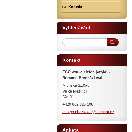
Kontakt
Vyhledávání
Kontakt
ECO výuka cizích jazyků -
Romana Procházková
Mlýnská 1185/6
Velké Meziříčí
594 01
+420 602 325 108
eco-proc
hazkova@
seznam.c
z
Anketa