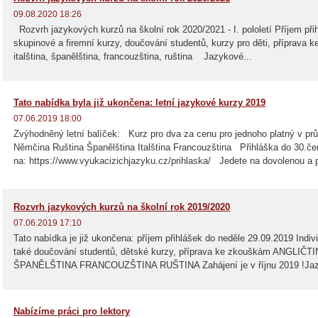
09.08.2020 18:26
Rozvrh jazykových kurzů na školní rok 2020/2021 - I. pololetí Příjem přih
skupinové a firemní kurzy, doučování studentů, kurzy pro děti, příprava 
italština, španělština, francouzština, ruština Jazykové...
Tato nabídka byla již ukončena: letní jazykové kurzy 2019
07.06.2019 18:00
Zvýhodněný letní balíček: Kurz pro dva za cenu pro jednoho platný v pr
Němčina Ruština Španělština Italština Francouzština Přihláška do 30.č
na: https://www.vyukacizichjazyku.cz/prihlaska/ Jedete na dovolenou a p
Rozvrh jazykových kurzů na školní rok 2019/2020
07.06.2019 17:10
Tato nabídka je již ukončena: příjem přihlášek do neděle 29.09.2019 Indivi
také doučování studentů, dětské kurzy, příprava ke zkouškám ANGLI
ŠPANĚLŠTINA FRANCOUZŠTINA RUŠTINA Zahájení je v říjnu 2019 !Jazyko
Nabízíme práci pro lektory