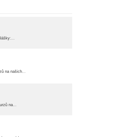
ášky:...
zů na našich...
urzů na...