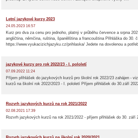
Letní jazykové kurzy 2023
24.05.2023 16:57
Kurz pro dva za cenu pro jednoho, platný v průběhu července a srpna 2023!
angličtina, němčina, ruština, španělština a francouština Přihláška do 30. 
https://www.vyukacizichjazyku.cz/prihlaska/ Jedete na dovolenou a potřeb
jazykové kurzy pro rok 2022/23 - I. pololetí
07.09.2022 11:24
Příjem přihlášek do jazykových kurzů pro školní rok 2022/23 zahájen - v
kurzů na školní rok 2022/2023 - I. pololetí Příjem přihlášek do 30.září 2
Rozvrh jazykových kurzů na rok 2021/2022
02.08.2021 17:39
Rozvrh jazykových kurzů na rok 2021/2022 - příjem přihlášek do 30. září
Rozvrh jazykových kurzů na školní rok 2020/2021