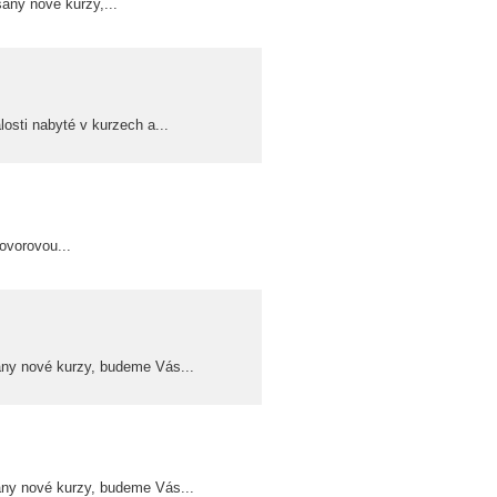
ány nové kurzy,...
osti nabyté v kurzech a...
hovorovou...
ány nové kurzy, budeme Vás...
ány nové kurzy, budeme Vás...