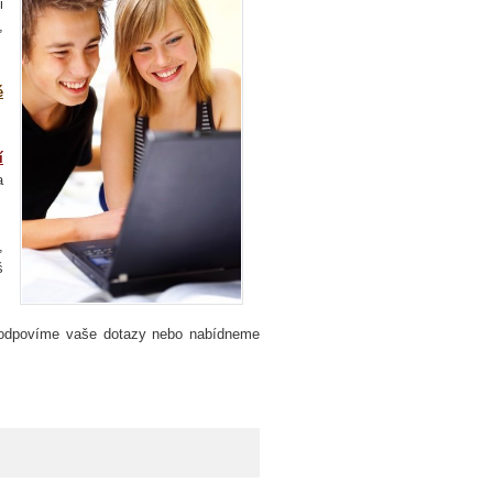
i
,
é
í
a
,
š
 zodpovíme vaše dotazy nebo nabídneme